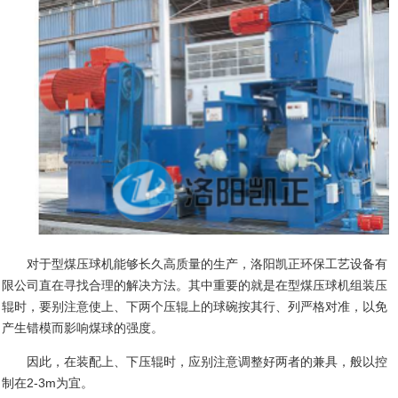
对于型煤压球机能够长久高质量的生产，洛阳凯正环保工艺设备有
限公司直在寻找合理的解决方法。其中重要的就是在型煤压球机组装压
辊时，要别注意使上、下两个压辊上的球碗按其行、列严格对准，以免
产生错模而影响煤球的强度。
因此，在装配上、下压辊时，应别注意调整好两者的兼具，般以控
制在
2-3m
为宜。