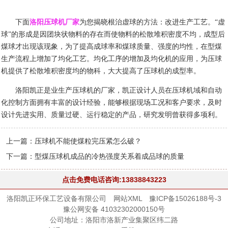
下面
洛阳压球机厂家
为您揭晓根治虚球的方法：改进生产工艺。“虚
球”的形成是因团块状物料的存在而使物料的松散堆积密度不均，成型后
煤球才出现该现象，为了提高成球率和煤球质量、强度的均性，在型煤
生产流程上增加了均化工艺。均化工序的增加及均化机的应用，为压球
机提供了松散堆积密度均的物科，大大提高了压球机的成型率。
洛阳凯正是业生产压球机的厂家，凯正设计人员在压球机域和自动
化控制方面拥有丰富的设计经验，能够根据现场工况和客户要求，及时
设计先进实用、质量过硬、运行稳定的产品，研究发明曾获得多项利。
上一篇：
压球机不能使煤粒完压紧怎么破？
下一篇：
型煤压球机成品的冷热强度关系着成品球的质量
点击免费电话咨询:13838843223
洛阳凯正环保工艺设备有限公司
网站XML
豫ICP备15026188号-3
豫公网安备 41032302000150号
公司地址：洛阳市洛新产业集聚区纬二路