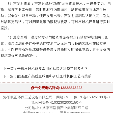
3）声发射查看：声发射是种“动态”无损查看技术，当设备受力、电
磁、温度等要素作用，短时期材料内部结构、缺陷或潜在曲线发生改
动，就会发生能量开释，使声发射出来。声发射监测活络度很高，别是
对缺陷更活络，可以测量微米的微裂纹改动，可对压球机设备进行实时
监控。
4）温度查看：温度的改动与被查看设备的运行情况密切相关，因
此，温度监测别是红外测温度技术广泛应用与设备的离线和在线监测
上，可以在萤石粉压球机等设备温度过高时及时堵截电源，避免设备的
损坏或火灾危险的发生。
上一篇：
干粉压球机修复常用的粘接方法您了解多少？
下一篇：
能否生产高质量球团和矿粉压球机的工艺有关系
点击免费电话咨询:13838843223
洛阳凯正环保工艺设备有限公司
网站XML
豫ICP备15026188号-3
豫公网安备 41032302000150号
公司地址：洛阳市洛新产业集聚区纬二路