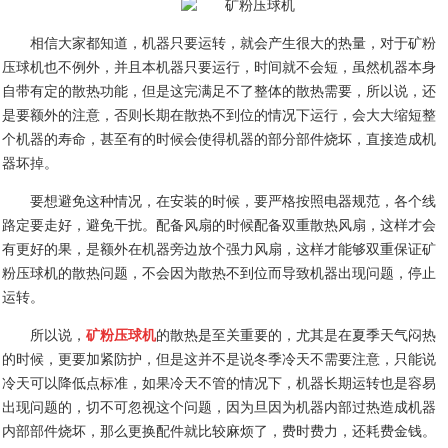
相信大家都知道，机器只要运转，就会产生很大的热量，对于矿粉
压球机也不例外，并且本机器只要运行，时间就不会短，虽然机器本身
自带有定的散热功能，但是这完满足不了整体的散热需要，所以说，还
是要额外的注意，否则长期在散热不到位的情况下运行，会大大缩短整
个机器的寿命，甚至有的时候会使得机器的部分部件烧坏，直接造成机
器坏掉。
要想避免这种情况，在安装的时候，要严格按照电器规范，各个线
路定要走好，避免干扰。配备风扇的时候配备双重散热风扇，这样才会
有更好的果，是额外在机器旁边放个强力风扇，这样才能够双重保证矿
粉压球机的散热问题，不会因为散热不到位而导致机器出现问题，停止
运转。
所以说，
矿粉压球机
的散热是至关重要的，尤其是在夏季天气闷热
的时候，更要加紧防护，但是这并不是说冬季冷天不需要注意，只能说
冷天可以降低点标准，如果冷天不管的情况下，机器长期运转也是容易
出现问题的，切不可忽视这个问题，因为旦因为机器内部过热造成机器
内部部件烧坏，那么更换配件就比较麻烦了，费时费力，还耗费金钱。