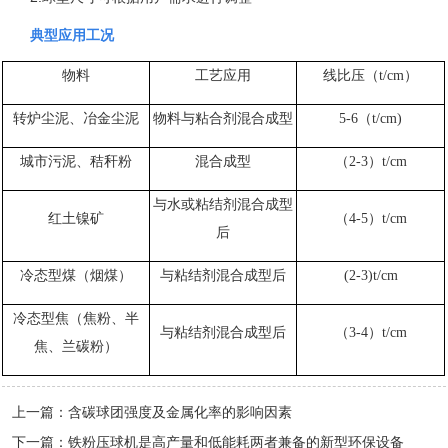
典型应用工况
物料
工艺应用
线比压（
t/cm
）
转炉尘泥、冶金尘泥
物料与粘合剂混合成型
5-6
（
t/cm)
城市污泥、秸秆粉
混合成型
（
2-3
）
t/cm
与水或粘结剂混合成型
红土镍矿
（
4-5
）
t/cm
后
冷态型煤（烟煤）
与粘结剂混合成型后
(2-3)t/cm
冷态型焦（焦粉、半
与粘结剂混合成型后
（
3-4
）
t/cm
焦、兰碳粉）
上一篇：
含碳球团强度及金属化率的影响因素
下一篇：
铁粉压球机是高产量和低能耗两者兼备的新型环保设备