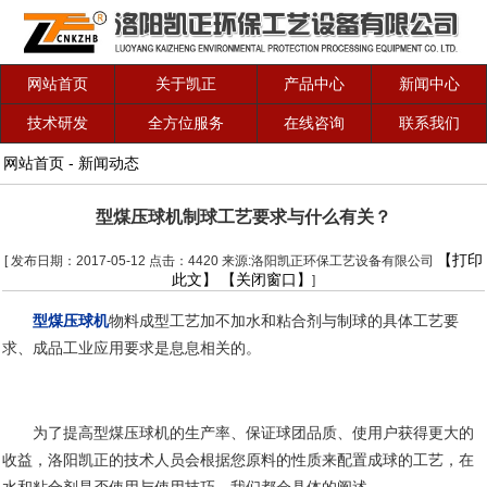
网站首页
关于凯正
产品中心
新闻中心
技术研发
全方位服务
在线咨询
联系我们
网站首页
-
新闻动态
型煤压球机制球工艺要求与什么有关？
【打印
[ 发布日期：2017-05-12 点击：4420 来源:洛阳凯正环保工艺设备有限公司
此文】
【关闭窗口】
]
型煤压球机
物料成型工艺加不加水和粘合剂与制球的具体工艺要
求、成品工业应用要求是息息相关的。
为了提高型煤压球机的生产率、保证球团品质、使用户获得更大的
收益，洛阳凯正的技术人员会根据您原料的性质来配置成球的工艺，在