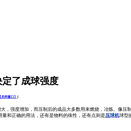
决定了成球强度
【关闭窗口】
]
增大，强度增加，而压制后的成品大多数用来燃烧，冶炼。像压
用量和正确的用法，还有是物料的殊性，还有点则是
压球机
球型