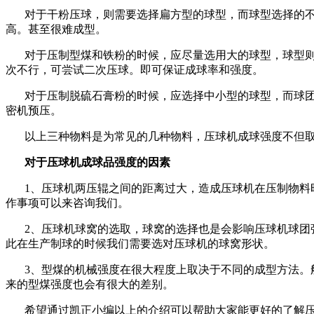
对于干粉压球，则需要选择扁方型的球型，而球型选择的
高。甚至很难成型。
对于压制型煤和铁粉的时候，应尽量选用大的球型，球型
次不行，可尝试二次压球。即可保证成球率和强度。
对于压制脱硫石膏粉的时候，应选择中小型的球型，而球
密机预压。
以上三种物料是为常见的几种物料，压球机成球强度不但
对于压球机成球品强度的因素
1、压球机两压辊之间的距离过大，造成压球机在压制物
作事项可以来咨询我们。
2、压球机球窝的选取，球窝的选择也是会影响压球机球
此在生产制球的时候我们需要选对压球机的球窝形状。
3、型煤的机械强度在很大程度上取决于不同的成型方法
来的型煤强度也会有很大的差别。
希望通过凯正小编以上的介绍可以帮助大家能更好的了解