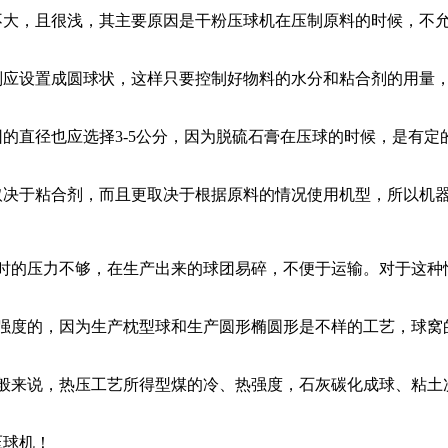
不大，且很浅，其主要原因是干粉压球机在压制原料的时候，不
则应设置成圆球状，这样只要控制好物料的水分和粘合剂的用量
团的直径也应选择
3-5
公分，因为脱硫石膏在压球的时候，是有定
取决于粘合剂，而且更取决于根据原料的情况使用机型，所以机
料时的压力不够，在生产出来的球团易碎，不便于运输。对于这种
团强度的，因为生产枕型球和生产圆形椭圆形是不样的工艺，球窝
。般来说，热压工艺所得型煤的冷、热强度，石灰碳化成球、粘土
压球机！