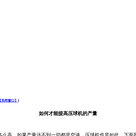
【关闭窗口】
]
如何才能提高压球机的产量
多么高，如果产量达不到一切都是空谈，压球机
也是如此。下面