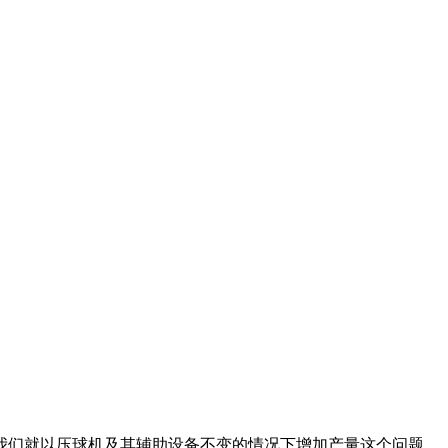
我们就以压球机及其辅助设备不变的情况下增加产量这个问题，