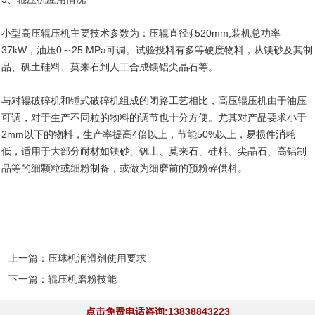
小型高压辊压机主要技术参数为：压辊直径∮520mm,装机总功率
37kW，油压0～25 MPa可调。试验投料有多等硬度物料，从镁砂及其制
品、矾土硅料、莫来石到人工合成镁铝尖晶石等。
与对辊破碎机和锤式破碎机组成的闭路工艺相比，高压辊压机由于油压
可调，对于生产不同粒的物料的调节也十分方便。尤其对产品要求小于
2mm以下的物料，生产率提高4倍以上，节能50%以上，易损件消耗
低，适用于大部分耐材如镁砂、钒土、莫来石、硅料、尖晶石、高铝制
品等的细颗粒或细粉制备，或做为细磨前的预粉碎供料。
上一篇：
压球机润滑剂使用要求
下一篇：
辊压机磨粉技能
点击免费电话咨询:13838843223