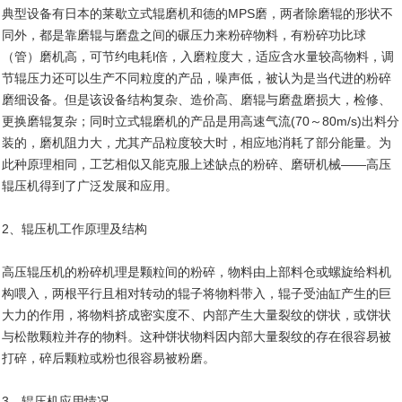
典型设备有日本的莱歇立式辊磨机和德的MPS磨，两者除磨辊的形状不
同外，都是靠磨辊与磨盘之间的碾压力来粉碎物料，有粉碎功比球
（管）磨机高，可节约电耗l倍，入磨粒度大，适应含水量较高物料，调
节辊压力还可以生产不同粒度的产品，噪声低，被认为是当代进的粉碎
磨细设备。但是该设备结构复杂、造价高、磨辊与磨盘磨损大，检修、
更换磨辊复杂；同时立式辊磨机的产品是用高速气流(70～80m/s)出料分
装的，磨机阻力大，尤其产品粒度较大时，相应地消耗了部分能量。为
此种原理相同，工艺相似又能克服上述缺点的粉碎、磨研机械——高压
辊压机得到了广泛发展和应用。
2、辊压机
工作原理及结构
高压辊压机的粉碎机理是颗粒间的粉碎，物料由上部料仓或螺旋给料机
构喂入，两根平行且相对转动的辊子将物料带入，辊子受油缸产生的巨
大力的作用，将物料挤成密实度不、内部产生大量裂纹的饼状，或饼状
与松散颗粒并存的物料。这种饼状物料因内部大量裂纹的存在很容易被
打碎，碎后颗粒或粉也很容易被粉磨。
3、
辊压机
应用情况