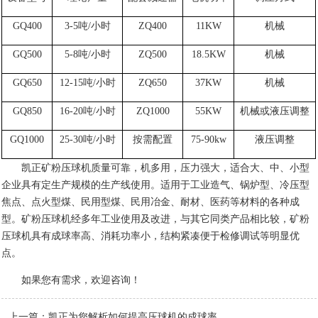
GQ400
3-5
吨
/
小时
ZQ400
11KW
机械
GQ500
5-8
吨
/
小时
ZQ500
18.5KW
机械
GQ650
12-15
吨
/
小时
ZQ650
37KW
机械
GQ850
16-20
吨
/
小时
ZQ1000
55KW
机械或液压调整
GQ1000
25-30
吨
/
小时
按需配置
75-90kw
液压调整
凯正矿粉压球机质量可靠，机多用，压力强大，适合大、中、小型
企业具有定生产规模的生产线使用。适用于工业造气、锅炉型、冷压型
焦点、点火型煤、民用型煤、民用冶金、耐材、医药等材料的各种成
型。矿粉压球机经多年工业使用及改进，与其它同类产品相比较，矿粉
压球机具有成球率高、消耗功率小，结构紧凑便于检修调试等明显优
点。
如果您有需求，欢迎咨询！
上一篇：
凯正为您解析如何提高压球机的成球率