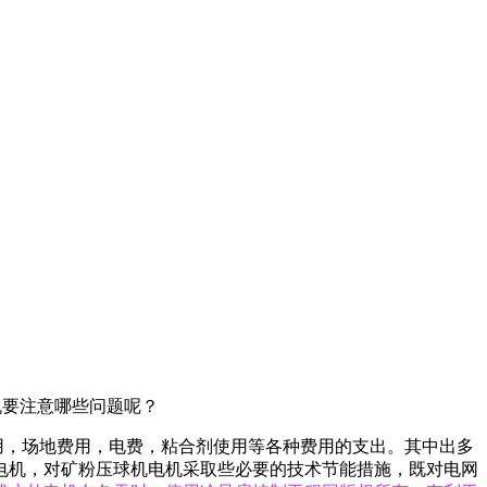
机要注意哪些问题呢？
用，场地费用，电费，粘合剂使用等各种费用的支出。其中出多
电机，对矿粉压球机电机采取些必要的技术节能措施，既对电网