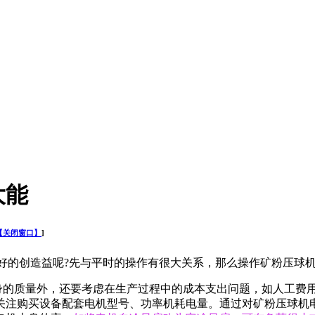
大能
【关闭窗口】
]
好的创造益呢
?
先与平时的操作有很大关系，那么操作矿粉压球
身的质量外，还要考虑在生产过程中的成本支出问题，如人工费
关注购买设备配套电机型号、功率机耗电量。通过对矿粉压球机