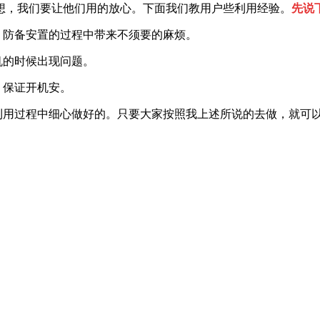
想，我们要让他们用的放心。下面我们教用户些利用经验。
先说
，防备安置的过程中带来不须要的麻烦。
机的时候出现问题。
，保证开机安。
利用过程中细心做好的。只要大家按照我上述所说的去做，就可