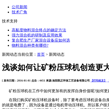
公司新闻
技术广角
技术支持
高黏度物料混合终点的确定方法
强力混合机的研制及应用效果
复合肥生产厂家混合设备应如何选
物料混合种类有哪些?
新闻动态
当前位置：
首页
> 新闻动态
浅谈如何让矿粉压球机创造更
[ 发布日期：2016-01-01 点击：4451 来源:洛阳凯正环保工艺设备有限公司
【打印此文】
矿粉压球机在工作中如何更加有的发挥自身价值呢
?
如何更
在我们购买矿粉压球机设备时，除了要考虑压球机设备自
的就是电费了，因为设备是通过电机带动压球机。所以客户很