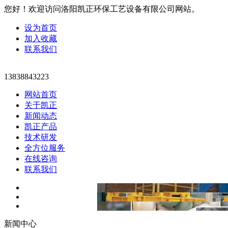
您好！欢迎访问洛阳凯正环保工艺设备有限公司网站。
设为首页
加入收藏
联系我们
13838843223
网站首页
关于凯正
新闻动态
凯正产品
技术研发
全方位服务
在线咨询
联系我们
新闻中心