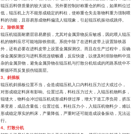
辊压后料饼质量的较大波动。另外要控制好称重仓的料位，如果料位过
低，辊压机上方不能形成稳定的料柱，使称重仓失去靠物料重力强制喂
料的功能，且容易形成物料偏流人辊现象，引起辊压机振动或跳停。
2、除铁装置
辊压机辊面耐磨层容易磨损，尤其对金属异物反应敏感，因此喂人辊压
机的物料应尽可能地除铁彻底。系统中除了在进料皮带上设置除铁器
外，还有必要在进料皮带上设置金属探测仪。而且在生产过程中，应确
保金属探测仪与进料系统连锁畅通，反应快捷，以便及时排除物料中混
杂的金属异物，避免金属异物在辊压机与打散分机组成的闭路系统中不
断循环而反复损伤辊面层。
3、斜插板
辊压机斜插板位置不当，会造成辊压机入口内料柱压力过大或过小，
对形成稳定料床有影响。位置过高，料柱压力过大，入辊压机物料多，
辊缝大，物料会冲过辊压机或形成料饼过厚，增大下道工序负荷，挤压
果变差，成品含量低；位置过低，料柱压力小，入辊压机物料少，难以
形成稳定厚实的料床，产量降低，严重时还可能造成设备振动，无法运
行。
4、打散分机