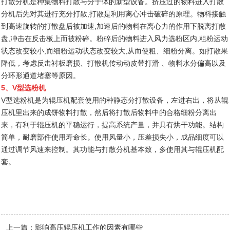
打散分机是种集物料打散与分于体的新型设备。挤压过的物料进入打散
分机后先对其进行充分打散,打散是利用离心冲击破碎的原理。物料接触
到高速旋转的打散盘后被加速,加速后的物料在离心力的作用下脱离打散
盘,冲击在反击板上而被粉碎。粉碎后的物料进入风力选粉区内,粗粉运动
状态改变较小,而细粉运动状态改变较大,从而使粗、细粉分离。如打散果
降低，考虑反击衬板磨损、打散机传动动皮带打滑 、物料水分偏高以及
分环形通道堵塞等原因。
5、V型选粉机
V型选粉机是为辊压机配套使用的种静态分打散设备，左进右出，将从辊
压机里出来的成饼物料打散，然后将打散后物料中的合格细粉分离出
来，有利于辊压机的平稳运行，提高系统产量，并具有烘干功能。结构
简单，耐磨部件使用寿命长。使用风量小，压差损失小，成品细度可以
通过调节风速来控制。其功能与打散分机基本致，多使用其与辊压机配
套。
上一篇：
影响高压辊压机工作的因素有哪些